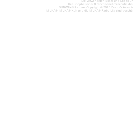
Die verwendeten Bilder und Logos unt
Der Shopbetreiber (Franchisenehmer) nutzt di
SUBWAY® Pictures Copyright © 2026 Doctor's Associat
MILKA®, MILKA® Kuh und die MILKA® Farbe Lila sind geschüt