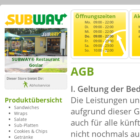
Öffnungszeiten
Ak
Mo.
09:00 - 22:00
Di.
09:00 - 22:00
Mi.
09:00 - 22:00
Do.
09:00 - 22:00
Fr.
09:00 - 23:00
Sa.
09:00 - 23:00
So.
10:00 - 22:00
SUBWAY® Restaurant
Goslar
AGB
Dieser Store bietet Dir:
Abholservice
I. Geltung der B
Die Leistungen un
Produktübersicht
Sandwiches
aufgrund dieser G
Wraps
Salate
auch für alle kün
Sub-Platten
Cookies & Chips
nicht nochmals au
Getränke