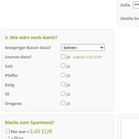
Soße
Zweite So
3. Wie wärs noch damit?
knuspriger Bacon dazu?
ja
Ananas dazu?
Aufpreis 0,50 EUR*
ja
Salz
ja
Pfeffer
ja
Essig
ja
Öl
ja
Oregano
Machs zum Sparmenü?
3,49 EUR
Für nur +
- 1 x Wrap