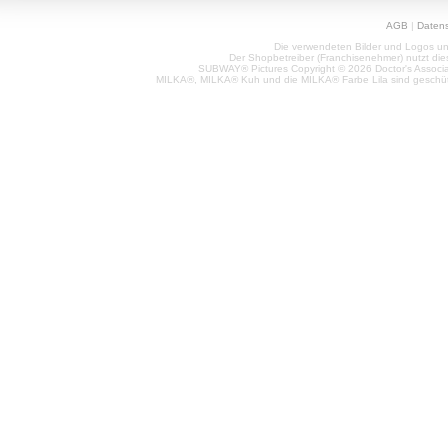
AGB
|
Daten
Die verwendeten Bilder und Logos unt
Der Shopbetreiber (Franchisenehmer) nutzt di
SUBWAY® Pictures Copyright © 2026 Doctor's Associat
MILKA®, MILKA® Kuh und die MILKA® Farbe Lila sind geschüt