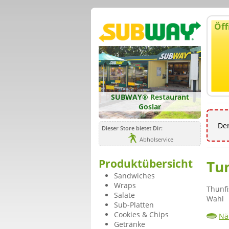
Öff
SUBWAY® Restaurant
Goslar
Der
Dieser Store bietet Dir:
Abholservice
Produktübersicht
Tu
Sandwiches
Wraps
Thunf
Salate
Wahl
Sub-Platten
Cookies & Chips
Nä
Getränke