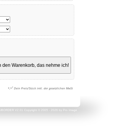
n den Warenkorb, das nehme ich!
1
*,*
Dein Preis/Stück inkl. der gesetzlichen MwSt
UBORDER V2.01 Copyright © 2005 - 2026 by Pro Image