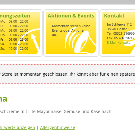
nungszeiten
Aktionen & Events
Kontakt
Mo.
09:00 - 22:00
Im Schleeke 112
Di.
09:00 - 22:00
Momentan stehen keine
38640 Goslar
Mi.
09:00 - 22:00
Events oder Aktionen
Tel: 05321-396966
Do.
09:00 - 22:00
an.
Fax: 05321-39696
Fr.
09:00 - 23:00
E-Mail Kontakt
Sa.
09:00 - 23:00
So.
10:00 - 22:00
 Store ist momentan geschlossen, Ihr könnt aber für einen spätere
na
ischcreme mit Lite-Mayonnaise, Gemüse und Käse nach
hrwerte anzeigen
|
Allergenhinweise