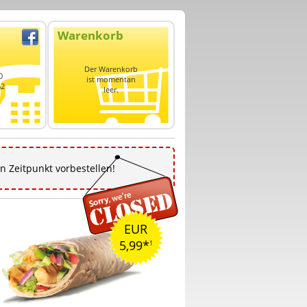
Warenkorb
Der Warenkorb
0
ist momentan
62
leer.
n Zeitpunkt vorbestellen!
EUR
5,99*
1