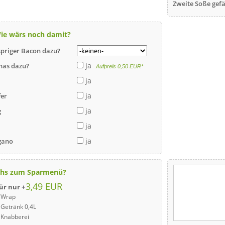
Zweite Soße gefä
Wie wärs noch damit?
priger Bacon dazu?
ja
nas dazu?
Aufpreis 0,50 EUR*
ja
ja
fer
ja
g
ja
ja
gano
hs zum Sparmenü?
3,49 EUR
ür nur +
x Wrap
x Getränk 0,4L
x Knabberei