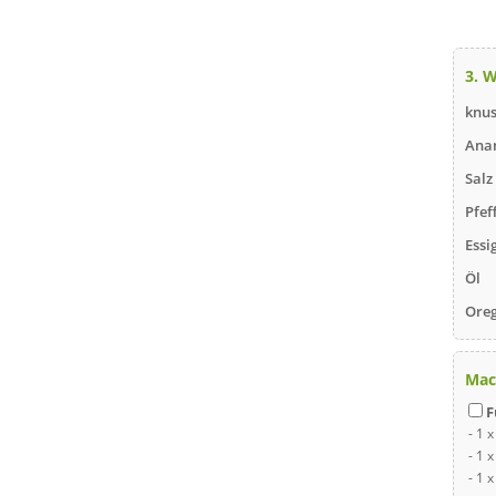
3. 
knus
Ana
Salz
Pfef
Essi
Öl
Ore
Mac
F
- 1 
- 1 
- 1 