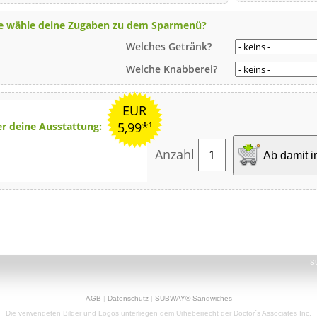
te wähle deine Zugaben zu dem Sparmenü?
Welches Getränk?
Welche Knabberei?
EUR
5,99*
er deine Ausstattung:
1
Anzahl
Ab damit i
S
AGB
|
Datenschutz
|
SUBWAY® Sandwiches
Die verwendeten Bilder und Logos unterliegen dem Urheberrecht der Doctor´s Associates Inc.