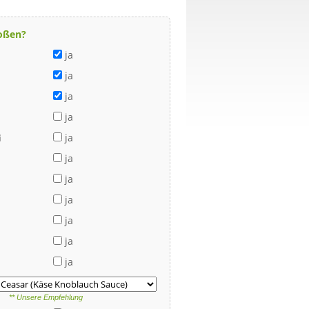
oßen?
ja
ja
ja
ja
ja
i
ja
ja
ja
ja
ja
ja
** Unsere Empfehlung