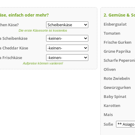
Käse, einfach oder mehr?
2. Gemüse & S
Eisbergsalat
hen Käse?
Die erste Käsesorte ist kostenlos
Tomaten
a Scheibenkäse
Frische Gurken
a Cheddar Käse
Grüne Paprika
a Frischkäse
Scharfe Peperon
Aufpreise können variieren!
Oliven
Rote Zwiebeln
Gewürzgurken
Baby Spinat
Karotten
Mais
Soße