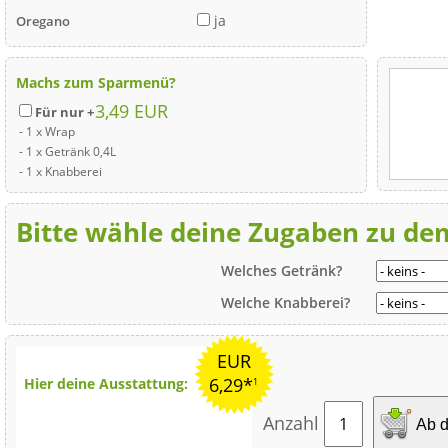
ja
Oregano
Machs zum Sparmenü?
3,49 EUR
Für nur +
- 1 x Wrap
- 1 x Getränk 0,4L
- 1 x Knabberei
Bitte wähle deine Zugaben zu d
Welches Getränk?
Welche Knabberei?
EUR
6,29*
Hier deine Ausstattung:
1
Anzahl
Ab d