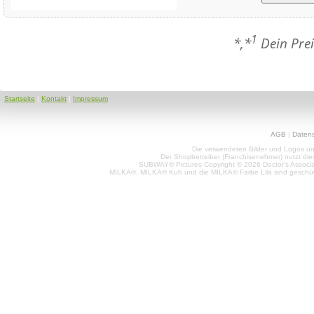
1
*,*
Dein Prei
Startseite
|
Kontakt
|
Impressum
AGB
|
Daten
Die verwendeten Bilder und Logos unt
Der Shopbetreiber (Franchisenehmer) nutzt di
SUBWAY® Pictures Copyright © 2026 Doctor's Associat
MILKA®, MILKA® Kuh und die MILKA® Farbe Lila sind geschüt