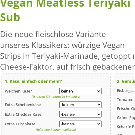
Vegan Meatless Teriyaki
Sub
Die neue fleischlose Variante
unseres Klassikers: würzige Vegan
Strips in Teriyaki-Marinade, getoppt 
Cheese-Faktor, auf frisch gebackene
1. Käse, einfach oder mehr?
2. Gemü
Eisbergsa
Welchen Käse?
Die erste Käsesorte ist kostenlos
Tomaten
Extra Scheibenkäse
Frische G
Extra Cheddar Käse
Grüne Pa
Extra Frischkäse
Scharfe P
Aufpreise können variieren!