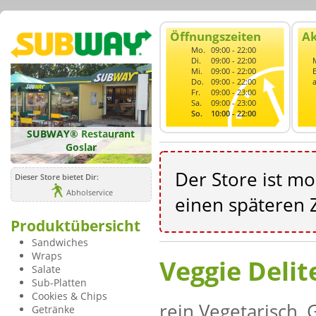
Öffnungszeiten
Ak
Mo.
09:00 - 22:00
Di.
09:00 - 22:00
Mi.
09:00 - 22:00
Do.
09:00 - 22:00
Fr.
09:00 - 23:00
Sa.
09:00 - 23:00
So.
10:00 - 22:00
SUBWAY® Restaurant
Goslar
Der Store ist m
Dieser Store bietet Dir:
Abholservice
einen späteren Z
Produktübersicht
Sandwiches
Wraps
Veggie Delit
Salate
Sub-Platten
Cookies & Chips
rein Vegetarisch,
Getränke