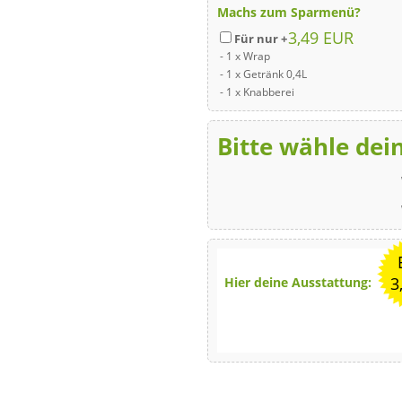
Machs zum Sparmenü?
3,49 EUR
Für nur +
- 1 x Wrap
- 1 x Getränk 0,4L
- 1 x Knabberei
Bitte wähle de
3
Hier deine Ausstattung: