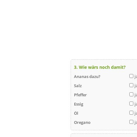
3. Wie wärs noch damit?
j
Ananas dazu?
j
Salz
j
Pfeffer
j
Essig
j
Öl
j
Oregano