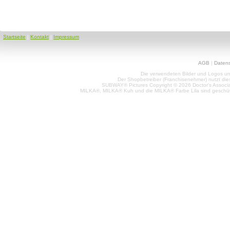
Startseite
|
Kontakt
|
Impressum
AGB
|
Daten
Die verwendeten Bilder und Logos unt
Der Shopbetreiber (Franchisenehmer) nutzt di
SUBWAY® Pictures Copyright © 2026 Doctor's Associat
MILKA®, MILKA® Kuh und die MILKA® Farbe Lila sind geschüt